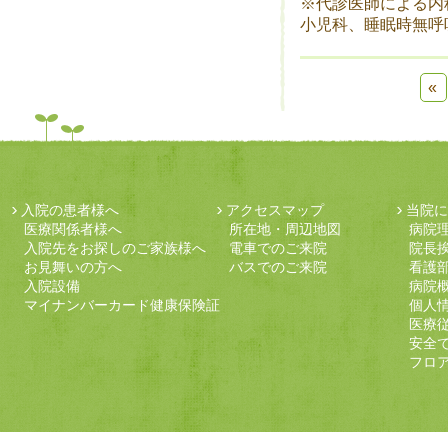
※代診医師による内
小児科、睡眠時無呼
«
入院の患者様へ
アクセスマップ
当院に
医療関係者様へ
所在地・周辺地図
病院
入院先をお探しのご家族様へ
電車でのご来院
院長
お見舞いの方へ
バスでのご来院
看護
入院設備
病院
マイナンバーカード健康保険証
個人
医療
安全
フロ